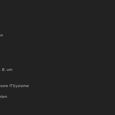
en
. B. um
nsere ITSysteme
eten.