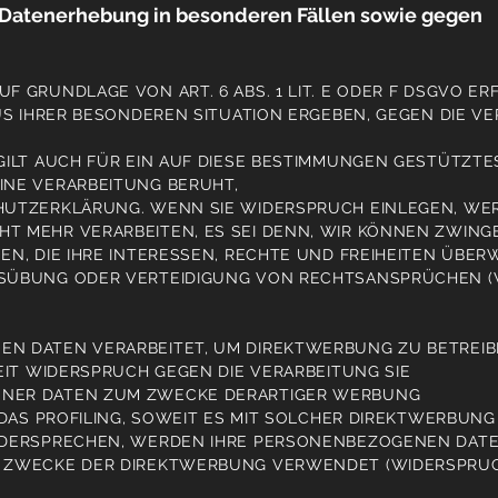
Datenerhebung in besonderen Fällen sowie gegen
)
 GRUNDLAGE VON ART. 6 ABS. 1 LIT. E ODER F DSGVO ERF
US IHRER BESONDEREN SITUATION ERGEBEN, GEGEN DIE V
ILT AUCH FÜR EIN AUF DIESE BESTIMMUNGEN GESTÜTZTES 
INE VERARBEITUNG BERUHT,
HUTZERKLÄRUNG. WENN SIE WIDERSPRUCH EINLEGEN, WE
T MEHR VERARBEITEN, ES SEI DENN, WIR KÖNNEN ZWI
EN, DIE IHRE INTERESSEN, RECHTE UND FREIHEITEN ÜBE
SÜBUNG ODER VERTEIDIGUNG VON RECHTSANSPRÜCHEN (WI
N DATEN VERARBEITET, UM DIREKTWERBUNG ZU BETREIB
EIT WIDERSPRUCH GEGEN DIE VERARBEITUNG SIE
NER DATEN ZUM ZWECKE DERARTIGER WERBUNG
 DAS PROFILING, SOWEIT ES MIT SOLCHER DIREKTWERBUNG
IDERSPRECHEN, WERDEN IHRE PERSONENBEZOGENEN DAT
M ZWECKE DER DIREKTWERBUNG VERWENDET (WIDERSPRU