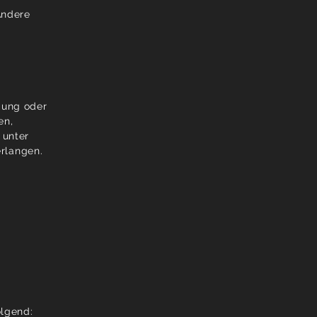
Andere
gung oder
en,
 unter
rlangen.
.
olgend: