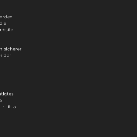
werden
die
Website
h sicherer
n der
htigtes
e
1 lit. a