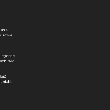
 Ihre
n sowie
rliegende
uch, wie
ail)
t nicht