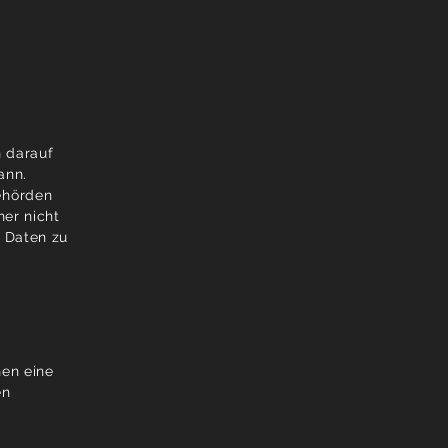
n darauf
ann.
ehörden
her nicht
 Daten zu
nen eine
en