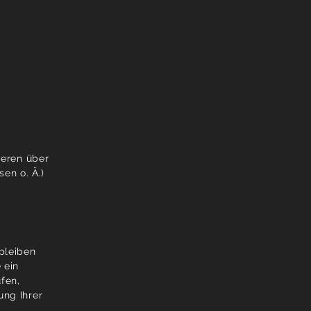
deren über
en o. Ä.)
bleiben
 ein
fen,
ung Ihrer